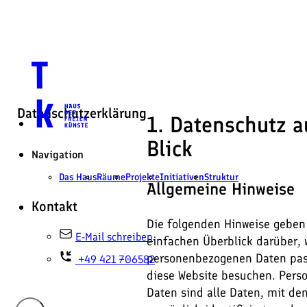
Datenschutzerklärung
1. Datenschutz a
Blick
Navigation
Das Haus
Räume
Projekte
Initiativen
Struktur
Allgemeine Hinweise
Kontakt
Die folgenden Hinweise geben
E-Mail schreiben
einfachen Überblick darüber, 
personenbezogenen Daten pass
+49 421 706582
diese Website besuchen. Per
Daten sind alle Daten, mit de